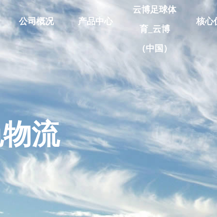
云博足球体
公司概况
产品中心
核心
育_云博
（中国）
公司概况
低温罐箱系列
发展历程
低温罐车系列
大事记
低温储罐系列
色物流
荣誉称号
低温小罐系列
资质认证
核电站装备
核燃料运输容器
非标压力容器