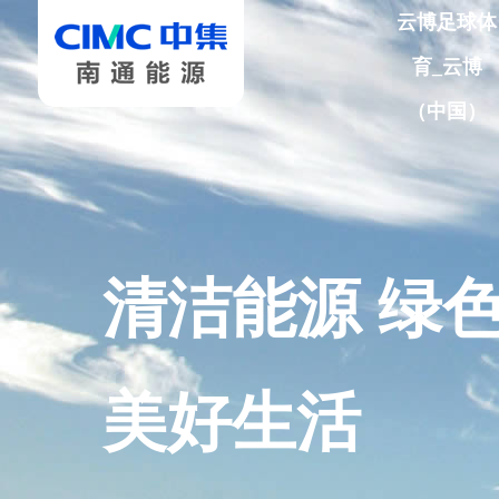
云博足球体
育_云博
（中国）
清洁能源 绿
美好生活