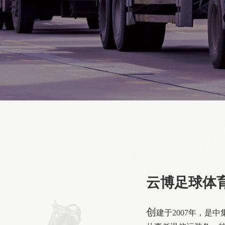
云博足球体
创
建于2007年，是