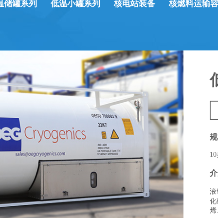
温储罐系列
低温小罐系列
核电站装备
核燃料运输
规
1
介
液
化
烯