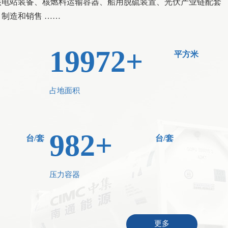
核电站装备、核燃料运输容器、船用脱硫装置、光伏产业链配套
制造和销售 ……
19972
+
平方米
占地面积
982
+
台/套
台/套
压力容器
更多